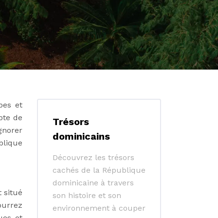
bes et
pte de
Trésors
gnorer
dominicains
blique
Découvrez les trésors
cachés de la République
dominicaine à travers
t situé
son histoire et son
ourrez
environnement à couper
ues et