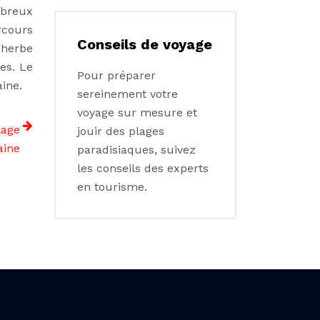
mbreux
rcours
Conseils de voyage
’herbe
es. Le
Pour préparer
aine.
sereinement votre
voyage sur mesure et
lage
jouir des plages
aine
paradisiaques, suivez
les conseils des experts
en tourisme.