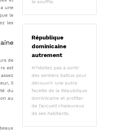
le souffle.
 a une
sque le
ez les
République
caine
dominicaine
autrement
urs de
rs est
N’hésitez pas à sortir
 assez
des sentiers battus pour
ur, il
découvrir une autre
ité du
facette de la République
tion au
dominicaine et profiter
de l’accueil chaleureux
de ses habitants.
 beaux