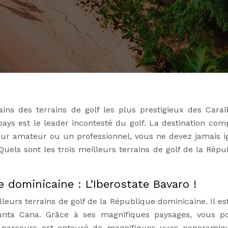
ns des terrains de golf les plus prestigieux des Caraï
pays est le leader incontesté du golf. La destination com
r amateur ou un professionnel, vous ne devez jamais i
 Quels sont les trois meilleurs terrains de golf de la Répu
 dominicaine : L’Iberostate Bavaro !
lleurs terrains de golf de la République dominicaine. Il es
unta Cana. Grâce à ses magnifiques paysages, vous p
e parcours est entouré de magnifiques vues panoramiq